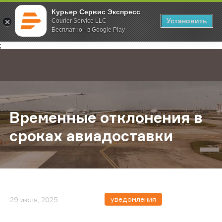
Курьер Сервис Экспресс
Установить
Courier Service LLC
Бесплатно - в Google Play
Главная
О компании
Новости
Временные отклонения в сроках 
;
Временные отклонения в
сроках авиадоставки
уведомления
29 июля, 2025