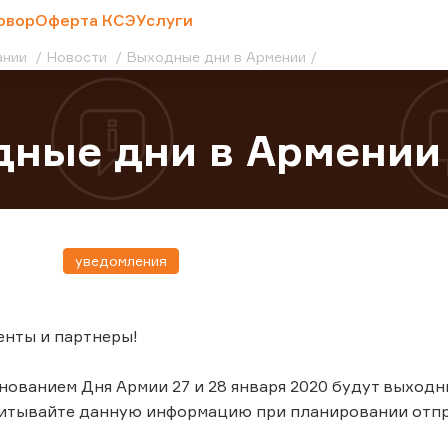
овор
Оферта КСЭ
Услуги
ании
Новости
Выходные дни в Армении
дные дни в Армении
уведомления
енты и партнеры!
днованием Дня Армии 27 и 28 января 2020 будут выход
читывайте данную информацию при планировании отпр