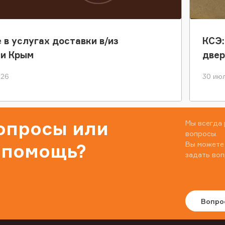
 в услугах доставки в/из
КСЭ:
ки Крым
двер
026
30 июл
вопросы или
Мы всегда 
вопросы.
Вы можете
 помощь?
задать воп
Вопро