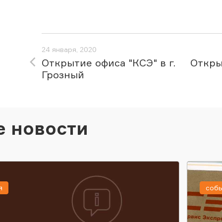
24 января, 2020
Открытие офиса "КСЭ" в г.
Откры
Грозный
е новости
я
соб