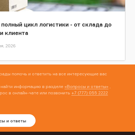
 полный цикл логистики - от склада до
и клиента
я, 2026
рады помочь и ответить на все интересующие вас
 найти информацию в разделе
«Вопросы и ответы»
,
рос в онлайн-чате или позвонить
+7 (777) 055 2222
сы и ответы