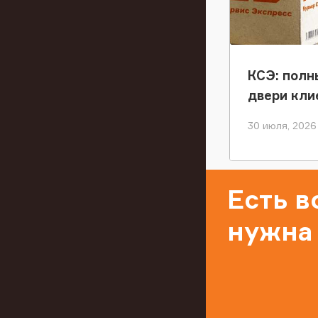
КСЭ: полн
двери кли
30 июля, 2026
Есть 
нужна