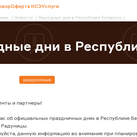
овор
Оферта КСЭ
Услуги
ании
Новости
Выходные дни в Республике Беларусь
ные дни в Республи
уведомления
енты и партнеры!
с об официальных праздничных днях в Республике Белар
 Радуницы.
луйста, данную информацию во внимание при планиро