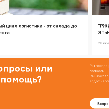
ый цикл логистики - от склада до
"РЖД
ента
ЭТр
28 июл
вопросы или
Мы всегда 
вопросы.
Вы можете
 помощь?
задать воп
Вопро