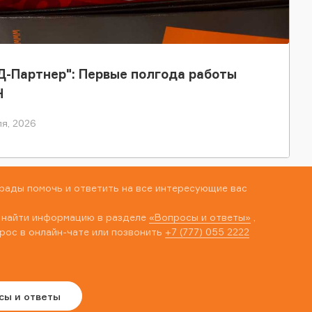
-Партнер": Первые полгода работы
Н
я, 2026
рады помочь и ответить на все интересующие вас
 найти информацию в разделе
«Вопросы и ответы»
,
рос в онлайн-чате или позвонить
+7 (777) 055 2222
сы и ответы