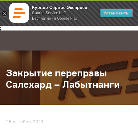
Курьер Сервис Экспресс
Установить
Courier Service LLC
Бесплатно - в Google Play
Главная
О компании
Новости
Закрытие переправы Салехард – 
;
Закрытие переправы
Салехард – Лабытнанги
25 октября, 2023