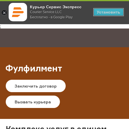
Курьер Сервис Экспресс
Установить
Courier Service LLC
Бесплатно - в Google Play
Главная
Услуги
Доставка заказов для интернет-магазинов
;
Фулфилмент
Заключить договор
Вызвать курьера
Комплекс услуг в едином