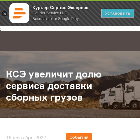
Курьер Сервис Экспресс
Установить
Courier Service LLC
Бесплатно - в Google Play
Главная
О компании
Новости
КСЭ увеличит долю сервиса дост
;
КСЭ увеличит долю
сервиса доставки
сборных грузов
события
16 сентября, 2022