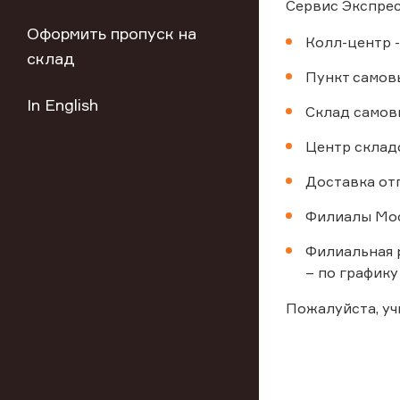
Сервис Экспрес
Оформить пропуск на
Колл-центр -
склад
Пункт самовы
In English
Склад самовы
Центр склад
Доставка от
Филиалы Мос
Филиальная р
– по графику
Пожалуйста, у