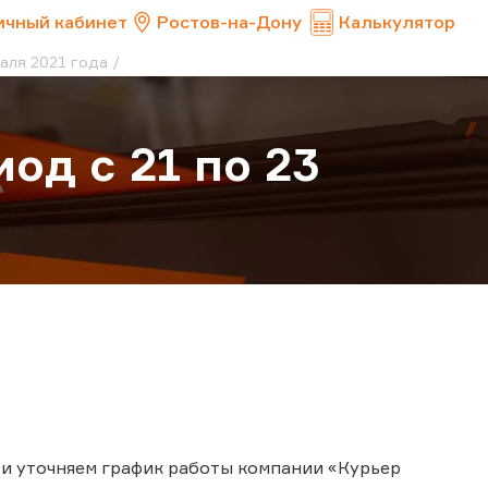
ичный кабинет
Ростов-на-Дону
Калькулятор
аля 2021 года
од с 21 по 23
и уточняем график работы компании «Курьер