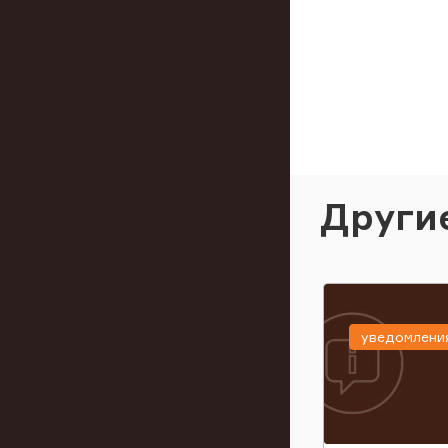
Други
уведомлени