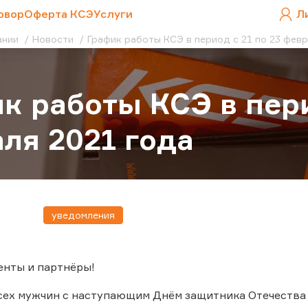
овор
Оферта КСЭ
Услуги
Л
ании
Новости
График работы КСЭ в период с 21 по 23 февр
к работы КСЭ в пери
ля 2021 года
уведомления
енты и партнёры!
ех мужчин с наступающим Днём защитника Отечества 