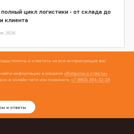
 полный цикл логистики - от склада до
и клиента
я, 2026
рады помочь и ответить на все интересующие вас
 найти информацию в разделе
«Вопросы и ответы»
,
рос в онлайн-чате или позвонить
+7 (863) 204-32-19
сы и ответы