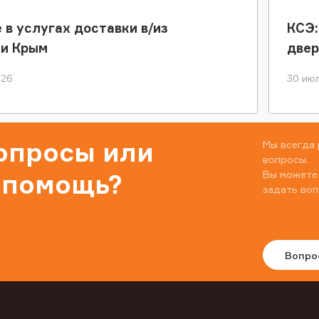
 в услугах доставки в/из
КСЭ:
ки Крым
двер
026
30 июл
вопросы или
Мы всегда 
вопросы.
Вы можете
 помощь?
задать воп
Вопро