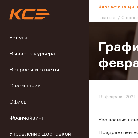
;
Заключить дог
Главная
О комп
Услуги
Графи
Вызвать курьера
февра
Вопросы и ответы
О компании
19 февраля, 2021
Офисы
Франчайзинг
Уважаемые кли
Поздравляем вс
Управление доставкой