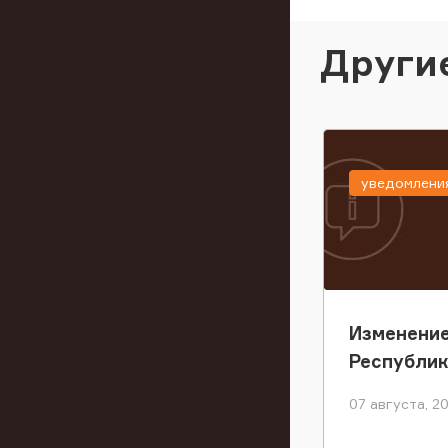
Други
уведомлени
Изменение
Республи
07 августа, 2