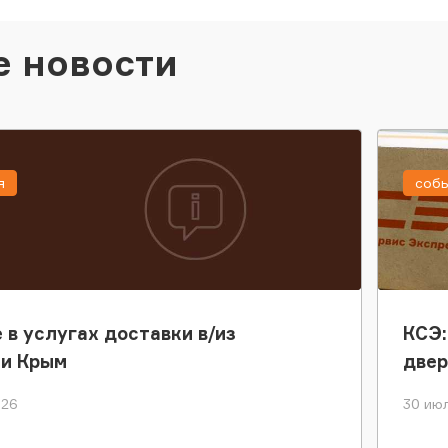
е новости
я
соб
 в услугах доставки в/из
КСЭ:
ки Крым
двер
026
30 июл