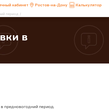
ичный кабинет
Ростов-на-Дону
Калькулятор
ний период
вки в
 в предновогодний период.