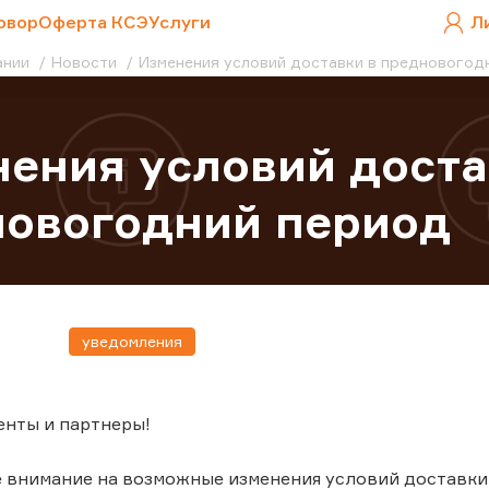
овор
Оферта КСЭ
Услуги
Л
ании
Новости
Изменения условий доставки в предновогод
ения условий доста
новогодний период
уведомления
енты и партнеры!
 внимание на возможные изменения условий доставки