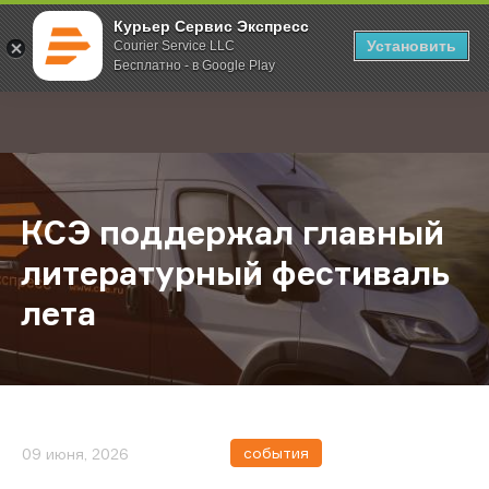
Курьер Сервис Экспресс
Установить
Courier Service LLC
Бесплатно - в Google Play
Главная
О компании
Новости
КСЭ поддержал главный литерату
;
КСЭ поддержал главный
литературный фестиваль
лета
события
09 июня, 2026