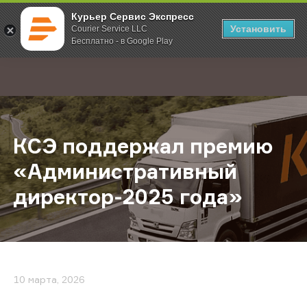
Курьер Сервис Экспресс
Установить
Courier Service LLC
Бесплатно - в Google Play
Главная
О компании
Новости
КСЭ поддержал премию «Админист
;
КСЭ поддержал премию
«Административный
директор-2025 года»
10 марта, 2026