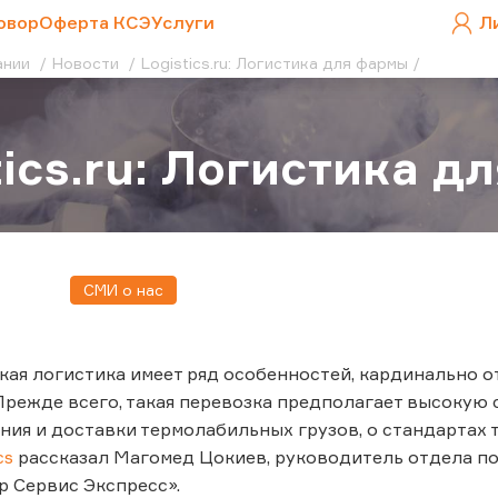
овор
Оферта КСЭ
Услуги
Л
ании
Новости
Logistics.ru: Логистика для фармы
tics.ru: Логистика 
СМИ о нас
ая логистика имеет ряд особенностей, кардинально о
Прежде всего, такая перевозка предполагает высокую
ния и доставки термолабильных грузов, о стандартах
cs
рассказал Магомед Цокиев, руководитель отдела п
р Сервис Экспресс».