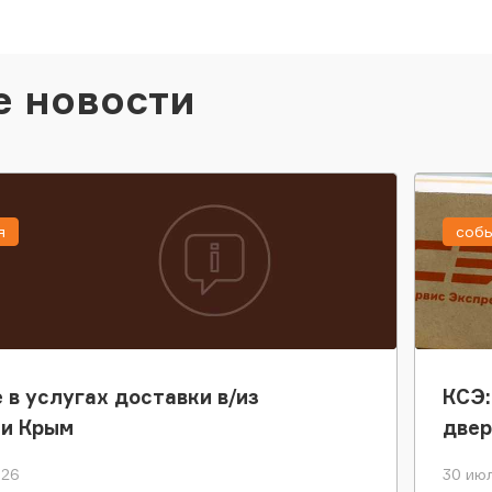
е новости
я
соб
 в услугах доставки в/из
КСЭ:
ки Крым
двер
026
30 июл