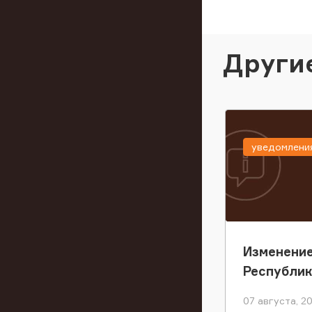
Други
уведомлени
Изменение
Республи
07 августа, 2