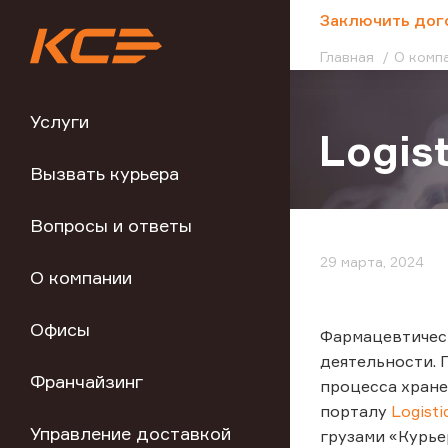
;
Заключить дог
Главная
О комп
Услуги
Logis
Вызвать курьера
Вопросы и ответы
29 марта, 2024
О компании
Офисы
Фармацевтическ
деятельности. 
Франчайзинг
процесса хране
порталу
Logisti
Управление доставкой
грузами «Курье