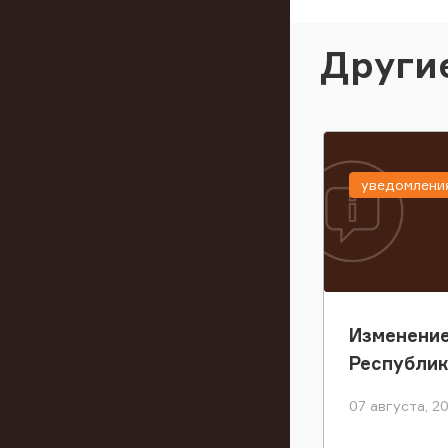
Други
уведомлени
Изменение
Республи
07 августа, 2