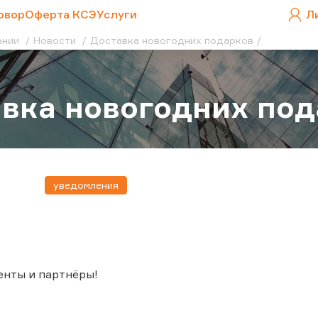
овор
Оферта КСЭ
Услуги
Л
ании
Новости
Доставка новогодних подарков
вка новогодних под
уведомления
енты и партнёры!