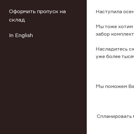
Оформить пропуск на
Наступила осен
склад
Мы тоже хотим 
забор комплек
In English
Насладитесь ск
уже более тыся
Мы поможем Ва
Спланировать 