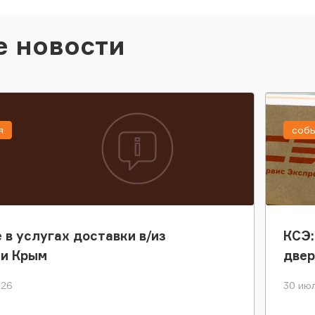
е новости
я
соб
 в услугах доставки в/из
КСЭ:
ки Крым
двер
026
30 июл