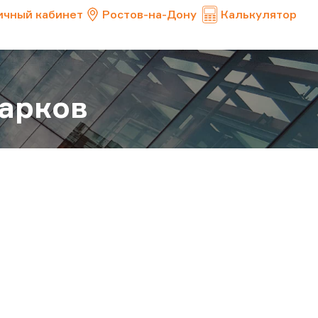
ичный кабинет
Ростов-на-Дону
Калькулятор
арков