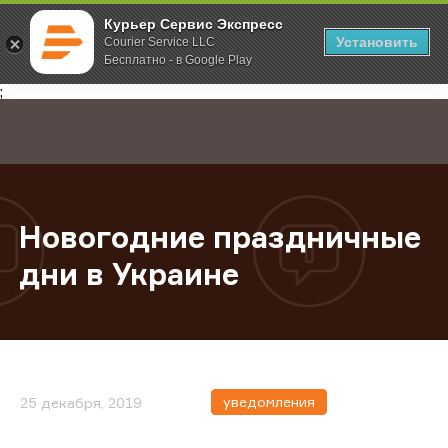
Курьер Сервис Экспресс
Установить
Courier Service LLC
Бесплатно - в Google Play
Главная
О компании
Новости
Новогодние праздничные дни в У
;
Новогодние праздничные
дни в Украине
уведомления
25 декабря, 2019