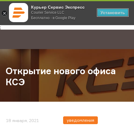
Курьер Сервис Экспресс
Установить
Courier Service LLC
Бесплатно - в Google Play
Главная
О компании
Новости
Открытие нового офиса КСЭ
;
Открытие нового офиса
КСЭ
уведомления
18 января, 2021