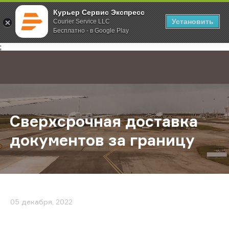
Курьер Сервис Экспресс
Установить
Courier Service LLC
Бесплатно - в Google Play
Главная
О компании
Новости
Сверхсрочная доставка документо
;
Сверхсрочная доставка
документов за границу
05 декабря, 2022