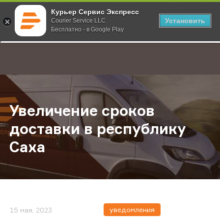
Курьер Сервис Экспресс
Установить
Courier Service LLC
Бесплатно - в Google Play
Главная
О компании
Новости
Увеличение сроков доставки в ре
;
Увеличение сроков
доставки в республику
Саха
уведомления
15 мая, 2023