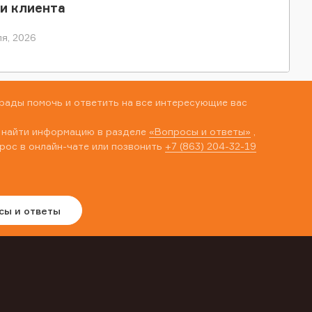
и клиента
я, 2026
рады помочь и ответить на все интересующие вас
 найти информацию в разделе
«Вопросы и ответы»
,
рос в онлайн-чате или позвонить
+7 (863) 204-32-19
сы и ответы