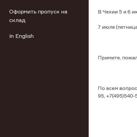
Оформить пропуск на
В Чехии 5 и 6 
склад
7 июля (пятница
In English
Примите, пожал
По всем вопрос
95, +7(495)540-