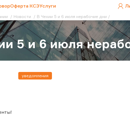
овор
Оферта КСЭ
Услуги
Л
ании
Новости
В Чехии 5 и 6 июля нерабочие дни
ии 5 и 6 июля нераб
уведомления
енты!