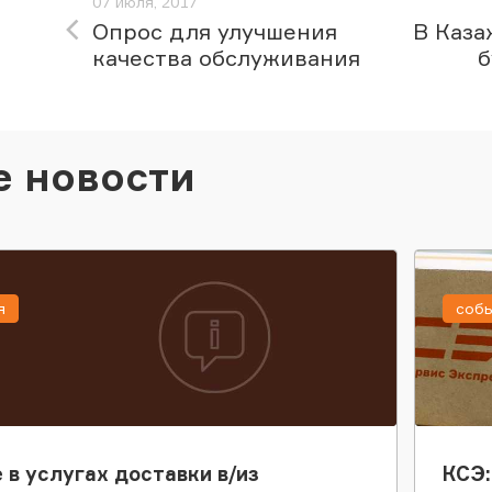
07 июля, 2017
Опрос для улучшения
В Каза
качества обслуживания
б
е новости
я
соб
 в услугах доставки в/из
КСЭ: