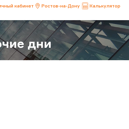
ичный кабинет
Ростов-на-Дону
Калькулятор
очие дни