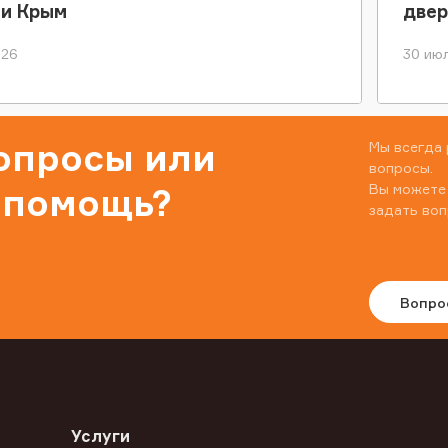
ки Крым
двер
026
30 июл
вопросы или
Мы всегда 
вопросы.
Вы можете
 помощь?
задать воп
Вопро
Услуги