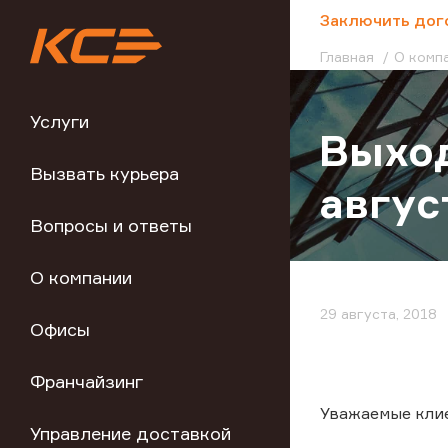
;
Заключить дог
Главная
О комп
Услуги
Выход
Вызвать курьера
авгус
Вопросы и ответы
О компании
29 августа, 2018
Офисы
Франчайзинг
Уважаемые кли
Управление доставкой