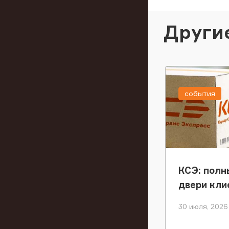
Други
события
КСЭ: полн
двери кли
30 июля, 2026