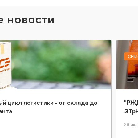
е новости
СМИ 
ый цикл логистики - от склада до
"РЖД
ента
ЭТр
28 июл