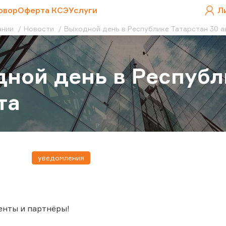
овор
Оферта КСЭ
Услуги
Л
ании
Новости
Выходной день в Республике Татарстан 30 а
ной день в Республ
та
уведомления
енты и партнёры!