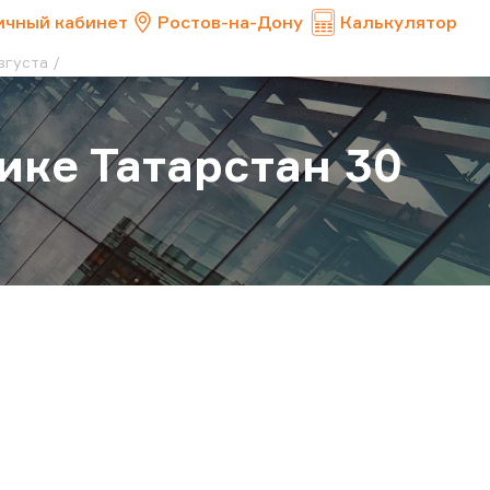
ичный кабинет
Ростов-на-Дону
Калькулятор
вгуста
ике Татарстан 30