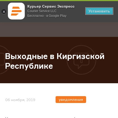
Курьер Сервис Экспресс
Установить
Courier Service LLC
Бесплатно - в Google Play
Главная
О компании
Новости
Выходные в Киргизской Республ
;
Выходные в Киргизской
Республике
уведомления
06 ноября, 2019