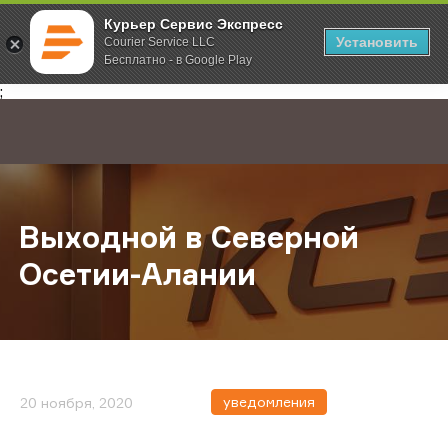
Курьер Сервис Экспресс
Установить
Courier Service LLC
Бесплатно - в Google Play
Главная
О компании
Новости
Выходной в Северной Осетии-Ал
;
Выходной в Северной
Осетии-Алании
уведомления
20 ноября, 2020