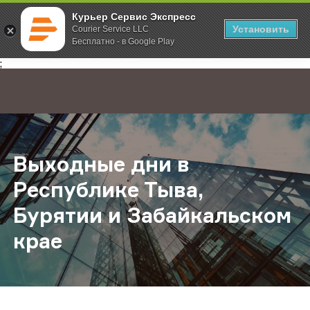
Курьер Сервис Экспресс
Установить
Courier Service LLC
Бесплатно - в Google Play
Главная
О компании
Новости
Выходные дни в Республике Тыва,
;
Выходные дни в
Республике Тыва,
Бурятии и Забайкальском
крае