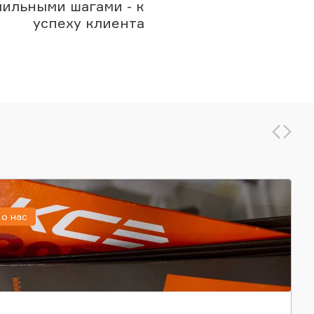
ильными шагами - к
успеху клиента
о нас