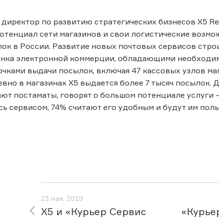
 директор по развитию стратегических бизнесов X5 Ret
отенциал сети магазинов и свои логистические возм
ок в России. Развитие новых почтовых сервисов стро
ынка электронной коммерции, обладающими необходим
чками выдачи посылок, включая 47 кассовых узлов ма
евно в магазинах Х5 выдается более 7 тысяч посылок. 
ют постаматы, говорят о большом потенциале услуги
ь сервисом, 74% считают его удобным и будут им поль
23 мая, 2019
X5 и «Курьер Сервис
«Курье