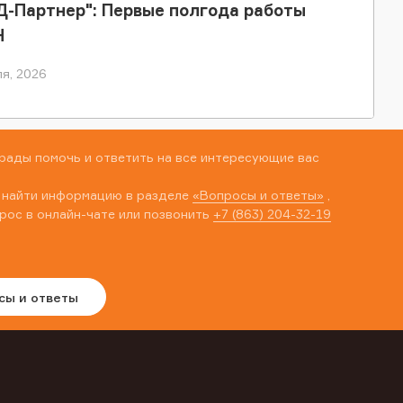
-Партнер": Первые полгода работы
Н
я, 2026
рады помочь и ответить на все интересующие вас
 найти информацию в разделе
«Вопросы и ответы»
,
рос в онлайн-чате или позвонить
+7 (863) 204-32-19
сы и ответы