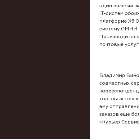
один важный ша
IT-систем обои
платформе X5 О
систему ОМНИ (
Производительн
почтовые услуг
Владимир Виног
совместных сер
корреспонденци
торговых точек
ему отправлени
заказов еще бо
«Курьер Сервис