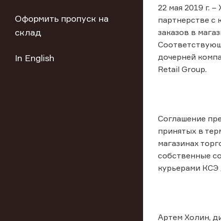
22 мая 2019 г. 
Оформить пропуск на
партнерстве с 
склад
заказов в мага
Соответствующ
дочерней компа
In English
Retail Group.
Соглашение пре
принятых в тер
магазинах торг
собственные со
курьерами КСЭ 
Артем Холин, д