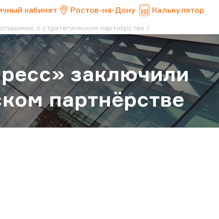
ичный кабинет
Ростов-на-Дону
Калькулятор
оглашение о стратегическом партнёрстве
пресс» заключили
ском партнёрстве