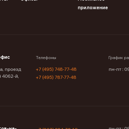
приложение
офис
Телефоны
График р
а, проезд
+7 (495) 748-77-48
пн-пт : 0
 4062-й,
+7 (495) 787-77-48
ов-на-
пн-пт : 