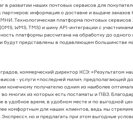
г в развитии наших почтовых сервисов для покупател
х партнеров: информация о доставке и выдаче заказов
МНИ. Технологическая платформа почтовых сервисов 
OMS, WMS, TMS) и шину API-интеграции с участникам
ость платформы рассчитана на обработку до одного м
и будут представлены в подавляющем большинстве ма
радов, коммерческий директор КСЭ: «Результатом наше
висов - услуги «последней мили», предполагающей до
и конечному получателю одним из наиболее оптимальн
, во многих из которых есть постаматы и ПВЗ. Благод
е в удобное время, в удобном месте и по выгодной цен
лее комфортным для наших клиентов, ведь мы стремим
 Экспресс», но и предлагать при этом выгодные услови