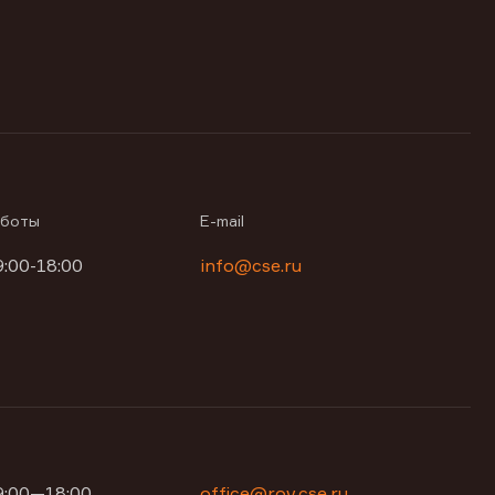
аботы
E-mail
9:00-18:00
info@cse.ru
09:00—18:00
office@rov.cse.ru