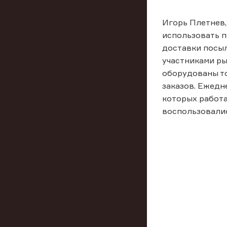
Игорь Плетнев,
использовать п
доставки посыл
участниками р
оборудованы то
заказов. Ежедн
которых работа
воспользовалис