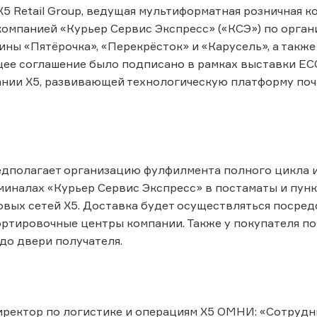
– X5 Retail Group, ведущая мультиформатная розничная
компанией «Курьер Сервис Экспресс» («КСЭ») по орган
зины «Пятёрочка», «Перекрёсток» и «Карусель», а такж
ее соглашение было подписано в рамках выставки EC
нии X5, развивающей технологическую платформу почт
дполагает организацию фулфилмента полного цикла и
миналах «Курьер Сервис Экспресс» в постаматы и пунк
овых сетей X5. Доставка будет осуществляться посре
ртировочные центры компании. Также у покупателя по
до двери получателя.
иректор по логистике и операциям Х5 ОМНИ: «Сотрудни