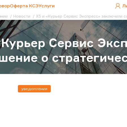
овор
Оферта КСЭ
Услуги
Л
ании
Новости
X5 и «Курьер Сервис Экспресс» заключили с
«Курьер Сервис Экс
шение о стратегиче
уведомления