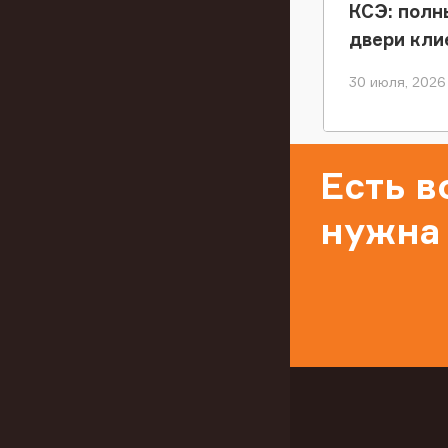
КСЭ: полн
двери кли
30 июля, 2026
Есть 
нужна