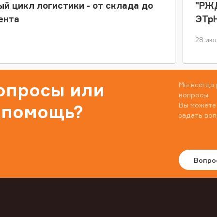
ый цикл логистики - от склада до
"РЖД
ента
ЭТр
28 июл
вопросы или
Мы всегда 
вопросы.
Вы можете
 помощь?
задать воп
Вопро