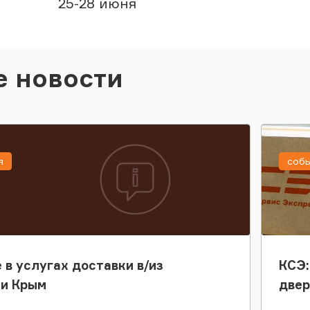
25-28 июня
е новости
я
соб
 в услугах доставки в/из
КСЭ:
ки Крым
двер