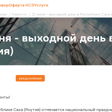
овор
Оферта КСЭ
Услуги
ании
Новости
21 июня - выходной день в Республике Саха 
ня - выходной день 
ия)
уведомления
енты!
ублике Саха (Якутия) отмечается национальный праздн