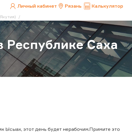
Личный кабинет
Рязань
Калькулятор
(Якутия)
в Республике Саха
ик Ысыах, этот день будет нерабочим.Примите это