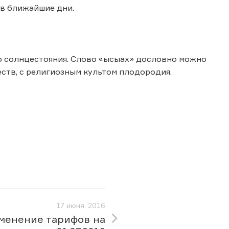
 в ближайшие дни.
го солнцестояния. Слово «ысыах» дословно можно
еств, с религиозным культом плодородия.
17 июня, 2016
менение тарифов на