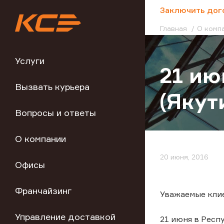
;
Заключить дог
Главная
О комп
Услуги
21 ию
Вызвать курьера
(Якут
Вопросы и ответы
О компании
20 июня, 2016
Офисы
Франчайзинг
Уважаемые кли
Управление доставкой
21 июня в Респ