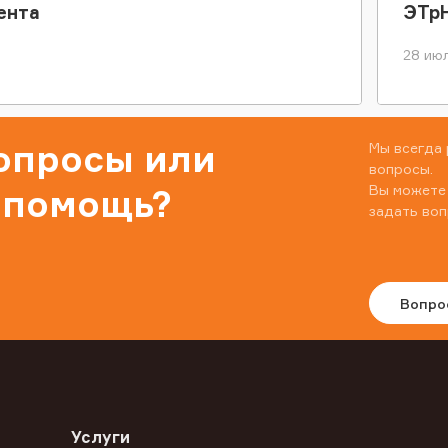
ента
ЭТр
28 июл
вопросы или
Мы всегда 
вопросы.
Вы можете
 помощь?
задать воп
Вопро
Услуги