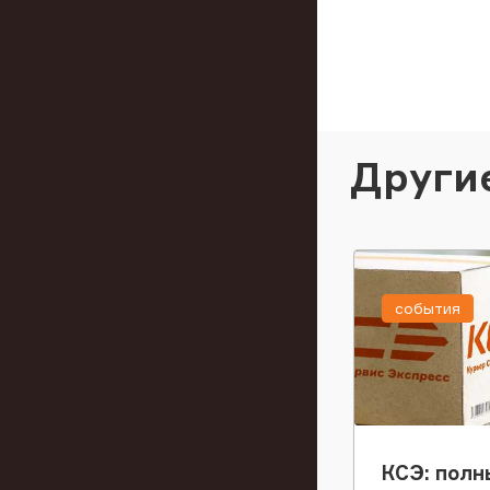
Други
события
КСЭ: полн