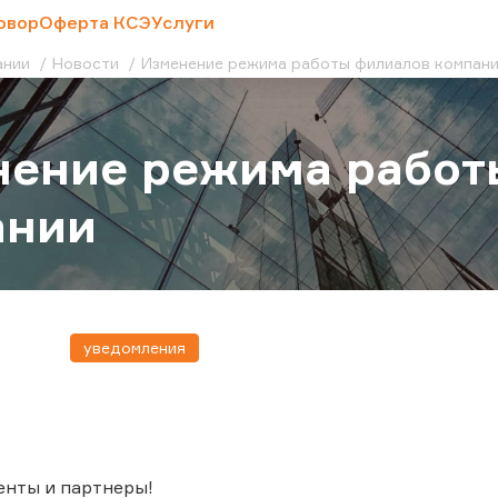
овор
Оферта КСЭ
Услуги
ании
Новости
Изменение режима работы филиалов компан
нение режима работ
ании
уведомления
енты и партнеры!