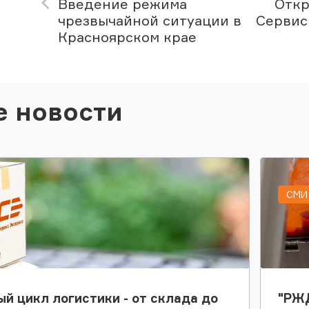
Введение режима
Откр
чрезвычайной ситуации в
Сервис
Красноярском крае
е новости
СМИ 
ый цикл логистики - от склада до
"РЖД