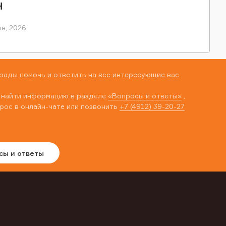
Н
я, 2026
рады помочь и ответить на все интересующие вас
 найти информацию в разделе
«Вопросы и ответы»
,
рос в онлайн-чате или позвонить
+7 (4912) 39-20-27
сы и ответы