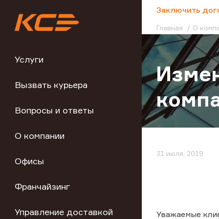
;
Заключить дог
Главная
О комп
Услуги
Изме
Вызвать курьера
комп
Вопросы и ответы
О компании
31 июля, 2019
Офисы
Франчайзинг
Управление доставкой
Уважаемые кли