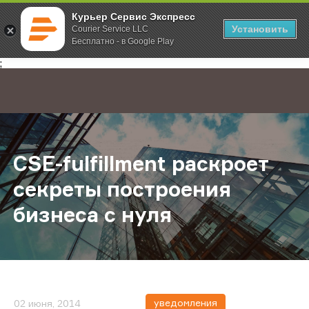
Курьер Сервис Экспресс
Установить
Courier Service LLC
Бесплатно - в Google Play
Главная
О компании
Новости
CSE-fulfillment раскроет секреты 
;
CSE-fulfillment раскроет
секреты построения
бизнеса с нуля
уведомления
02 июня, 2014