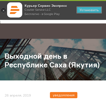
Курьер Сервис Экспресс
Установить
Courier Service LLC
Бесплатно - в Google Play
Главная
О компании
Новости
Выходной день в Республике Саха
;
Выходной день в
Республике Саха (Якутия)
уведомления
26 апреля, 2019