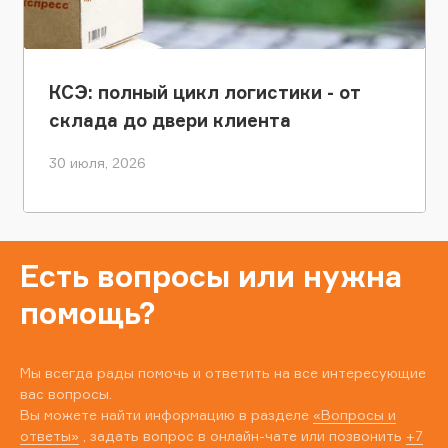
КСЭ: полный цикл логистики - от
склада до двери клиента
30 июля, 2026
Есть вопросы или нужна
помощь?
Мы всегда рады помочь и ответить на все интересующие
вас вопросы.
Вы можете найти информацию в разделе
«Вопросы и
ответы»
, задать вопрос в онлайн-чате или позвонить
+7