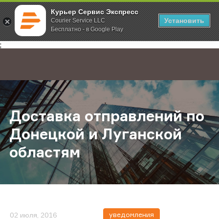
Курьер Сервис Экспресс
Установить
Courier Service LLC
Бесплатно - в Google Play
Главная
О компании
Новости
Доставка отправлений по Донецк
;
Доставка отправлений по
Донецкой и Луганской
областям
уведомления
02 июля, 2016