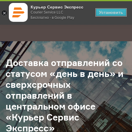
Курьер Сервис Экспресс
Установить
Courier Service LLC
Бесплатно - в Google Play
Главная
О компании
Новости
Доставка отправлений со статусо
;
Доставка отправлений со
статусом «день в день» и
сверхсрочных
отправлений в
центральном офисе
«Курьер Сервис
Экспресс»