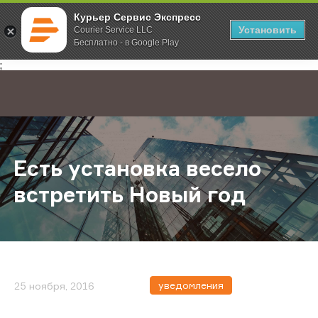
Курьер Сервис Экспресс
Установить
Courier Service LLC
Бесплатно - в Google Play
Главная
О компании
Новости
Есть установка весело встретить
;
Есть установка весело
встретить Новый год
уведомления
25 ноября, 2016