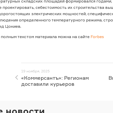
ратурных складских площадей формировался годами, и
 проектировать, себестоимость их строительства выш
орогостоящих электрических мощностей, специфическ
людения определенного температурного режима, стро
ед Цокиев.
 полным текстом материала можна на сайте
Forbes
19 ноября, 2025
«Коммерсантъ»: Регионам
В
доставили курьеров
е новости