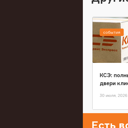
события
КСЭ: полн
двери кли
30 июля, 2026
Есть 