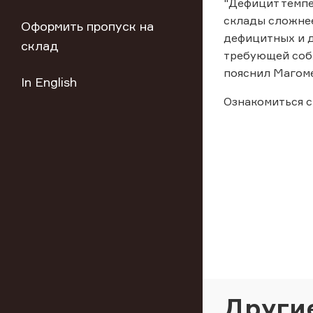
"Дефицит темпе
склады сложнее
Оформить пропуск на
дефицитных и д
склад
требующей соб
пояснил Магом
In English
Ознакомиться с
Други