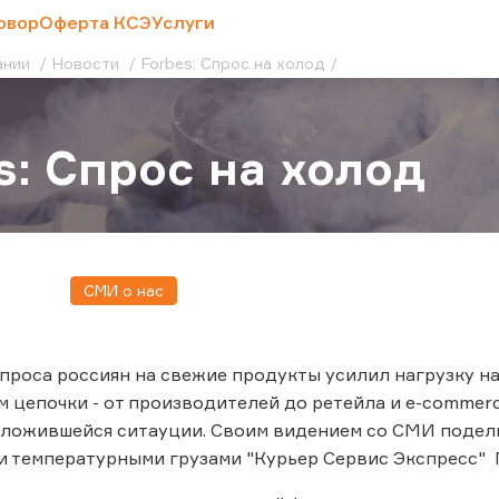
овор
Оферта КСЭ
Услуги
ании
Новости
Forbes: Спрос на холод
s: Спрос на холод
СМИ о нас
проса россиян на свежие продукты усилил нагрузку на
м цепочки - от производителей до ретейла и e-commer
сложившейся ситауции. Своим видением со СМИ подели
 температурными грузами "Курьер Сервис Экспресс" 