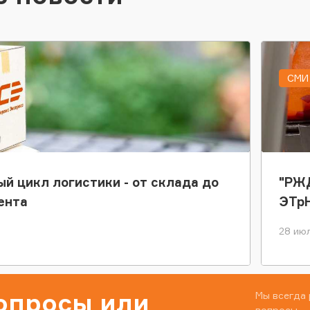
СМИ 
ый цикл логистики - от склада до
"РЖД
ента
ЭТр
28 июл
вопросы или
Мы всегда 
вопросы.