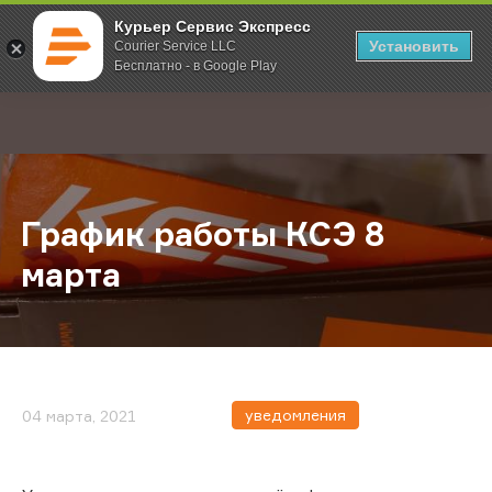
Курьер Сервис Экспресс
Установить
Courier Service LLC
Бесплатно - в Google Play
Главная
О компании
Новости
График работы КСЭ 8 марта
;
График работы КСЭ 8
марта
уведомления
04 марта, 2021