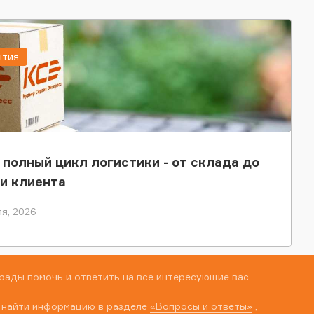
ытия
 полный цикл логистики - от склада до
и клиента
я, 2026
рады помочь и ответить на все интересующие вас
 найти информацию в разделе
«Вопросы и ответы»
,