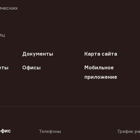
ических
иц
Документы
Карта сайта
еты
Офисы
Мобильное
приложение
офис
Телефоны
График р