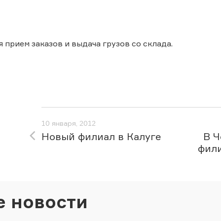
 прием заказов и выдача грузов со склада.
10 января, 2012
Новый филиал в Калуге
В Ч
фил
е новости