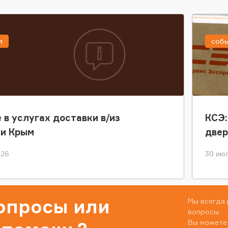
я
соб
 в услугах доставки в/из
КСЭ:
ки Крым
двер
026
30 июл
вопросы или
Мы всегда 
вопросы.
Вы можете