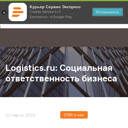
Курьер Сервис Экспресс
Установить
Courier Service LLC
Бесплатно - в Google Play
Главная
О компании
Новости
Logistics.ru: Социальная ответст
;
Logistics.ru: Социальная
ответственность бизнеса
СМИ о нас
12 марта, 2024