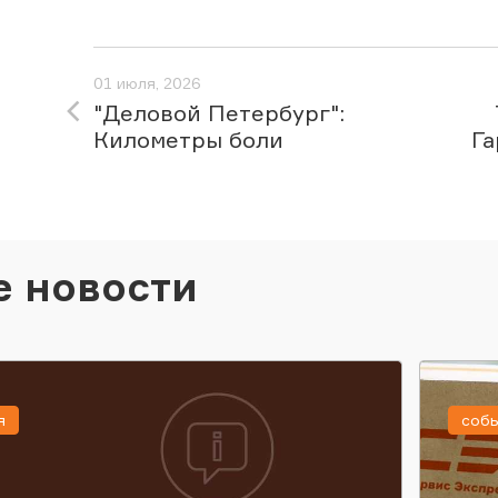
01 июля, 2026
"Деловой Петербург":
Километры боли
Га
е новости
я
соб