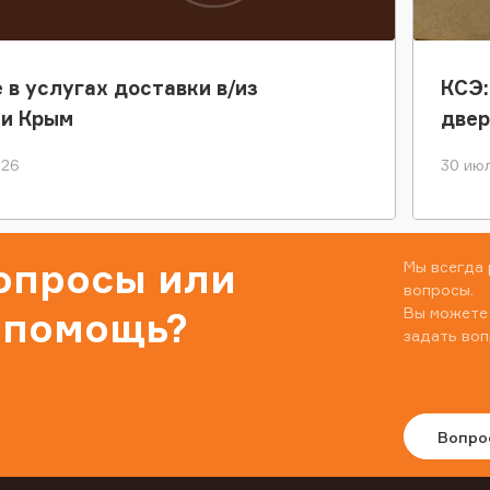
 в услугах доставки в/из
КСЭ:
ки Крым
двер
026
30 июл
вопросы или
Мы всегда 
вопросы.
Вы можете
 помощь?
задать воп
Вопро