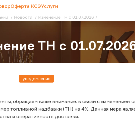
овор
Оферта КСЭ
Услуги
ании
Новости
Изменение ТН с 01.07.2026
ение ТН с 01.07.202
уведомления
нты, обращаем ваше внимание: в связи с изменением си
мер топливной надбавки (ТН) на 4%. Данная мера явля
ства и оперативность доставки.