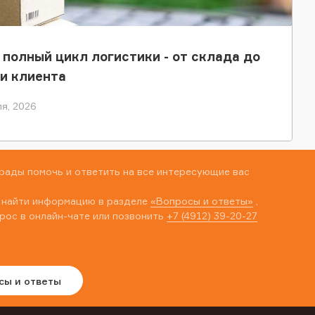
 полный цикл логистики - от склада до
и клиента
я, 2026
рады помочь и ответить на все интересующие вас
 найти информацию в разделе
«Вопросы и ответы»
,
рос в онлайн-чате или позвонить
+7 (4912) 39-20-27
сы и ответы