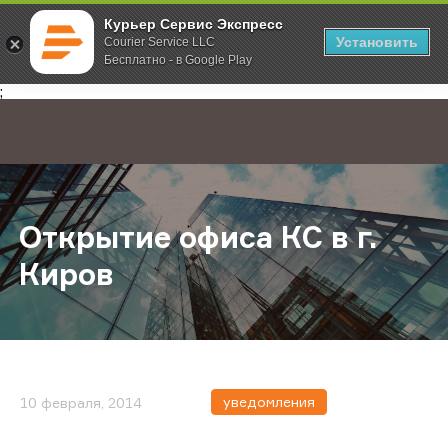
Курьер Сервис Экспресс
Установить
Courier Service LLC
Бесплатно - в Google Play
Главная
О компании
Новости
Открытие офиса КС в г. Киров
;
Открытие офиса КС в г.
Киров
уведомления
10 февраля, 2014