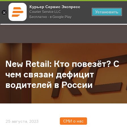
Курьер Сервис Экспресс
Установить
Courier Service LLC
Бесплатно - в Google Play
Главная
О компании
Новости
New Retail: Кто повезёт? С чем с
;
New Retail: Кто повезёт? С
чем связан дефицит
водителей в России
СМИ о нас
25 августа, 2023