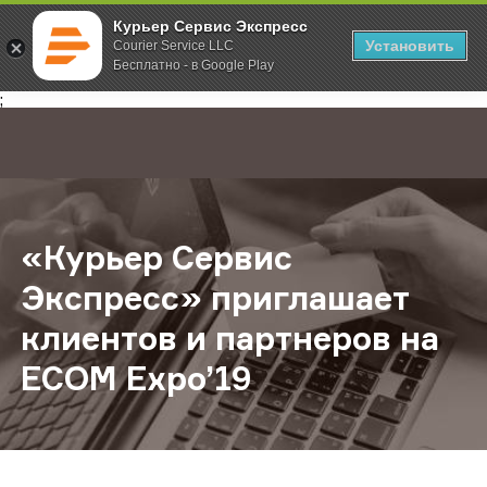
Курьер Сервис Экспресс
Установить
Courier Service LLC
Бесплатно - в Google Play
Главная
О компании
Новости
«Курьер Сервис Экспресс» пригла
;
«Курьер Сервис
Экспресс» приглашает
клиентов и партнеров на
ECOM Expo’19