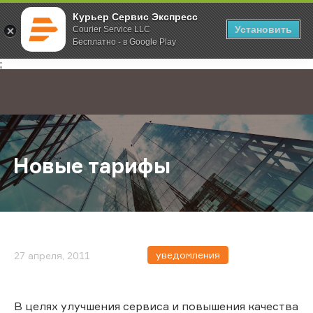
Курьер Сервис Экспресс
Установить
Courier Service LLC
Бесплатно - в Google Play
Главная
О компании
Новости
Новые тарифы
;
Новые тарифы
уведомления
27 апреля, 2011
В целях улучшения сервиса и повышения качества