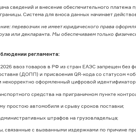
ача сведений и внесение обеспечительного платежа пр
границы. Система для вноса данных начинает действова
ние: перевозчик не имеет юридического права оформл
руза или декларанта. Мы обеспечиваем только физиче
облюдении регламента:
6.2026 ввоз товаров в РФ из стран ЕАЭС запрещен без
ставке (ДОПП) и присвоения QR-кода со статусом «о
и некорректно оформленный цифровой идентификатор 
анспортного средства на приграничном пункте контрол
у простою автомобиля и срыву сроков поставки;
дминистративных штрафов на грузовладельца;
ы, связанные с вызванными издержками по причине про