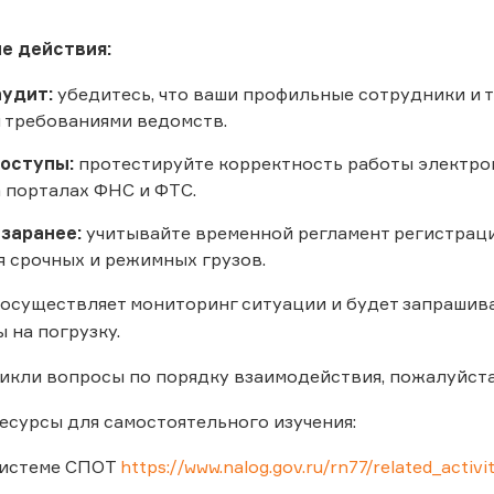
е действия:
удит:
убедитесь, что ваши профильные сотрудники и
 требованиями ведомств.
оступы:
протестируйте корректность работы электро
а порталах ФНС и ФТС.
заранее:
учитывайте временной регламент регистраци
я срочных и режимных грузов.
осуществляет мониторинг ситуации и будет запрашив
 на погрузку.
никли вопросы по порядку взаимодействия, пожалуйст
сурсы для самостоятельного изучения:
системе СПОТ
https://www.nalog.gov.ru/rn77/related_activi