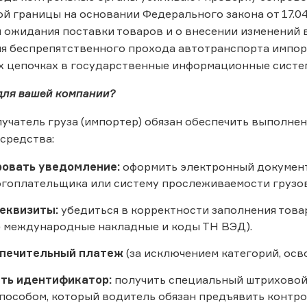
й границы на основании Федерального закона от 17.0
ожидания поставки товаров и о внесении изменений 
я беспрепятственного прохода автотранспорта импор
х цепочках в государственные информационные систе
 для вашей компании?
учатель груза (импортер) обязан обеспечить выполн
средства:
ровать уведомление:
оформить электронный документ
огоплательщика или систему прослеживаемости грузов
еквизиты:
убедиться в корректности заполнения тов
 международные накладные и коды ТН ВЭД).
спечительный платеж
(за исключением категорий, ос
ть идентификатор:
получить специальный штриховой 
пособом, который водитель обязан предъявить контр