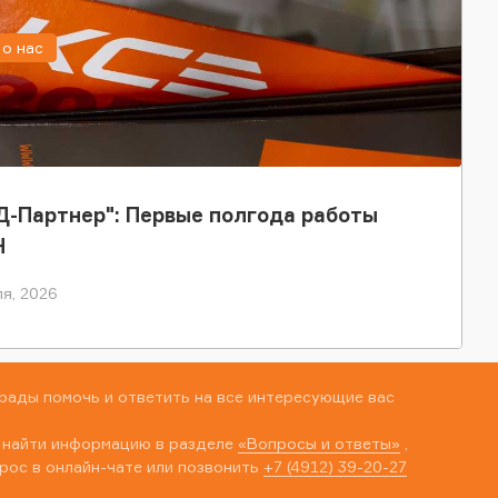
о нас
-Партнер": Первые полгода работы
Н
я, 2026
рады помочь и ответить на все интересующие вас
 найти информацию в разделе
«Вопросы и ответы»
,
рос в онлайн-чате или позвонить
+7 (4912) 39-20-27