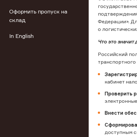
государственно
Оформить пропуск на
подтверждения 
склад
Федерации». Дл
о логистически
In English
Что это значит
Российский пол
транспортного 
Зарегистри
кабинет нал
Проверить р
электронные
Внести обе
Сформирова
доступным с