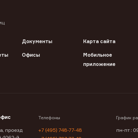
иц
Документы
Карта сайта
еты
Офисы
Мобильное
приложение
офис
Телефоны
График р
а, проезд
+7 (495) 748-77-48
пн-пт : 0
 4062-й,