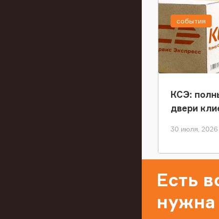
события
КСЭ: полн
двери кли
30 июля, 2026
Есть 
нужна