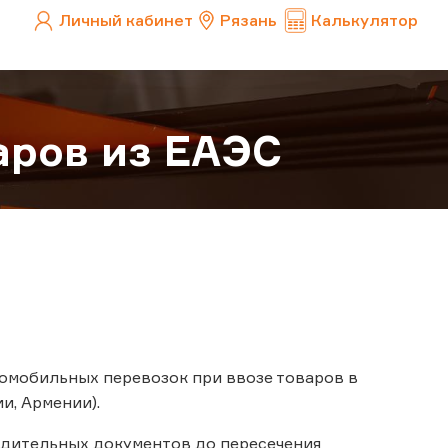
Личный кабинет
Рязань
Калькулятор
аров из ЕАЭС
омобильных перевозок при ввозе товаров в
и, Армении).
одительных документов до пересечения