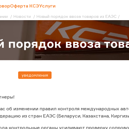
овор
Оферта КСЭ
Услуги
ании
Новости
Новый порядок ввоза товаров из ЕАЭС
 порядок ввоза тов
уведомления
тнеры!
ас об изменении правил контроля международных авт
ерацию из стран ЕАЭС (Беларуси, Казахстана, Киргизи
года контрольные органы усиливают проверку сопров