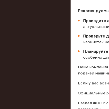
Рекомендуемы
Проведите а
актуальными
Проверьте д
кабинетах н
Планируйте 
особенно дл
Наша компания 
подачей машины
Если у вас воз
Официальные ре
Раздел ФНС о 