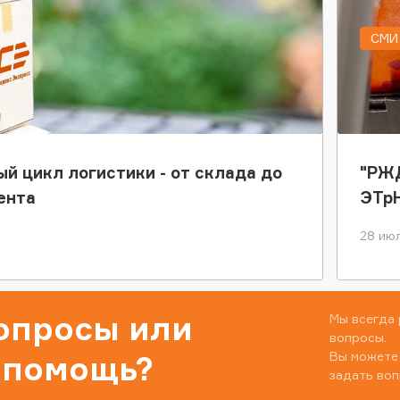
СМИ 
ый цикл логистики - от склада до
"РЖД
ента
ЭТр
28 июл
вопросы или
Мы всегда 
вопросы.
Вы можете
 помощь?
задать воп