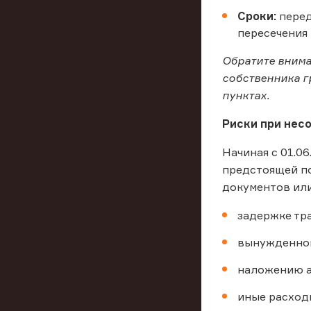
Сроки:
перед
пересечения 
Обратите внима
собственника г
пунктах.
Риски при нес
Начиная с 01.0
предстоящей по
документов ил
задержке тр
вынужденном
наложению а
иные расход