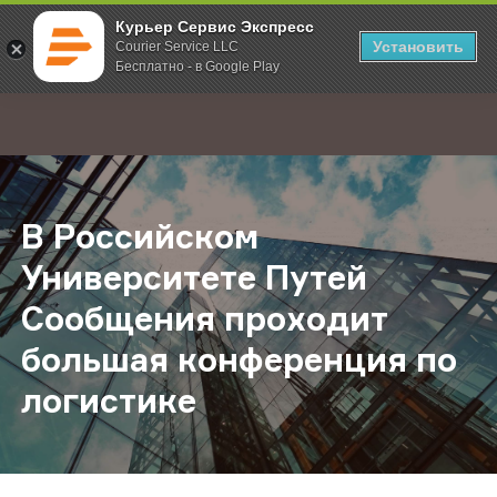
Курьер Сервис Экспресс
Установить
Courier Service LLC
Бесплатно - в Google Play
Главная
О компании
Новости
В Российском Университете Путе
;
В Российском
Университете Путей
Сообщения проходит
большая конференция по
логистике