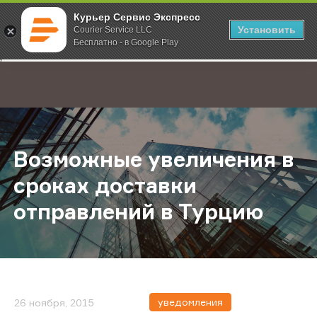
Курьер Сервис Экспресс
Установить
Courier Service LLC
Бесплатно - в Google Play
Главная
О компании
Новости
Возможные увеличения в сроках 
;
Возможные увеличения в
сроках доставки
отправлений в Турцию
уведомления
26 ноября, 2015