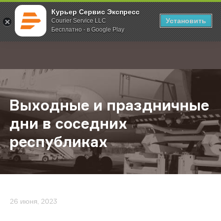
Курьер Сервис Экспресс
Установить
Courier Service LLC
Бесплатно - в Google Play
Главная
О компании
Новости
Выходные и праздничные дни в с
;
Выходные и праздничные
дни в соседних
республиках
26 июня, 2023