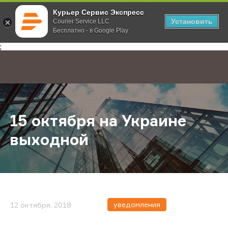
Курьер Сервис Экспресс
Установить
Courier Service LLC
Бесплатно - в Google Play
Главная
О компании
Новости
15 октября на Украине выходной
;
15 октября на Украине
выходной
уведомления
12 октября, 2018