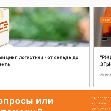
СМИ 
ый цикл логистики - от склада до
"РЖД
ента
ЭТр
28 июл
вопросы или
Мы всегда 
вопросы.
Вы можете