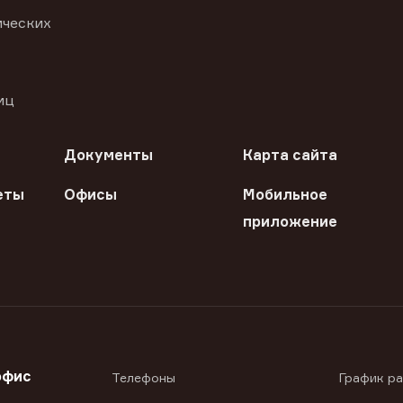
ических
иц
Документы
Карта сайта
еты
Офисы
Мобильное
приложение
офис
Телефоны
График р