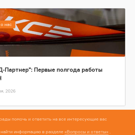
о нас
-Партнер": Первые полгода работы
Н
я, 2026
рады помочь и ответить на все интересующие вас
 найти информацию в разделе
«Вопросы и ответы»
,