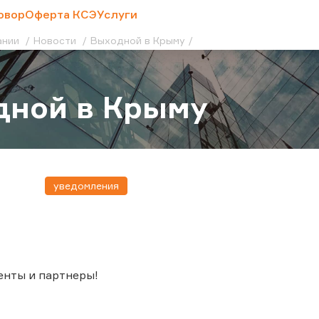
овор
Оферта КСЭ
Услуги
ании
Новости
Выходной в Крыму
дной в Крыму
уведомления
енты и партнеры!