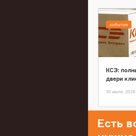
события
КСЭ: полн
двери кли
30 июля, 2026
Есть 