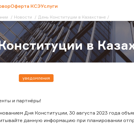
овор
Оферта КСЭ
Услуги
ании
Новости
День Конституции в Казахстане
Конституции в Каза
уведомления
енты и партнёры!
днованием Дня Конституции, 30 августа 2023 года объ
читывайте данную информацию при планировании отпр