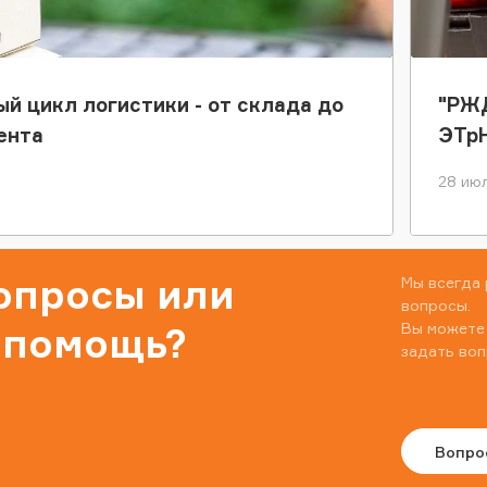
ый цикл логистики - от склада до
"РЖД
ента
ЭТр
28 июл
вопросы или
Мы всегда 
вопросы.
Вы можете
 помощь?
задать воп
Вопро