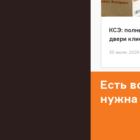
КСЭ: полн
двери кли
30 июля, 2026
Есть 
нужна