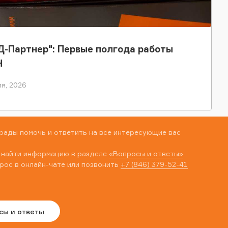
-Партнер": Первые полгода работы
Н
я, 2026
рады помочь и ответить на все интересующие вас
 найти информацию в разделе
«Вопросы и ответы»
,
рос в онлайн-чате или позвонить
+7 (846) 379-52-41
сы и ответы