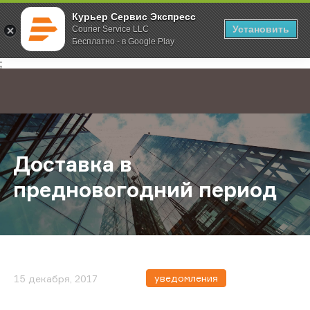
Курьер Сервис Экспресс
Установить
Courier Service LLC
Бесплатно - в Google Play
Главная
О компании
Новости
Доставка в предновогодний пери
;
Доставка в
предновогодний период
уведомления
15 декабря, 2017