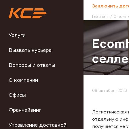
;
Заключить дог
Главная
О комп
Услуги
Ecomh
Вызвать курьера
селле
Вопросы и ответы
О компании
08 октября, 2023
Офисы
Франчайзинг
Логистическая 
отдельную инфр
Управление доставкой
получается не 