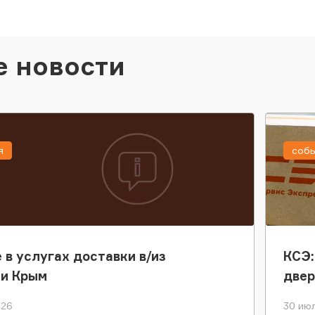
е новости
я
соб
 в услугах доставки в/из
КСЭ:
ки Крым
двер
026
30 июл