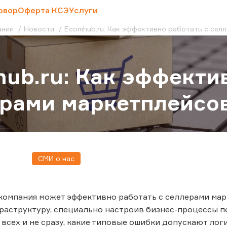
овор
Оферта КСЭ
Услуги
ании
Новости
Ecomhub.ru: Как эффективно работать с сел
ub.ru: Как эффектив
рами маркетплейсо
СМИ о нас
компания может эффективно работать с селлерами мар
аструктуру, специально настроив бизнес-процессы п
у всех и не сразу, какие типовые ошибки допускают лог