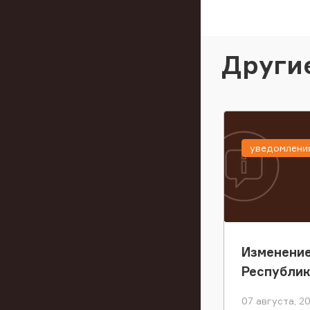
Други
уведомлени
Изменение
Республи
07 августа, 2