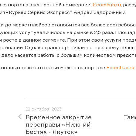
го портала электронной коммерции
Ecomhub.ru
, рас
ия «Курьер Сервис Экспресс» Андрей Задорожный.
и до маркетплейсов становится все более востребов
вующих услуг увеличилось на рынке в 2,5 раза. Площа
 росте в данном сегменте. При этом свои услуги предл
компании. Однако транспортникам по-прежнему нелегк
 дело касается работы с большим количеством предст
 полным текстом статьи можно на портале
Ecomhub.ru
11 октября, 2023
Временное закрытие
Там
переправы «Нижний
Бестях - Якутск»