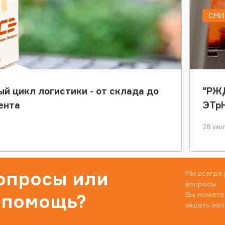
СМИ 
ый цикл логистики - от склада до
"РЖД
ента
ЭТр
28 июл
вопросы или
Мы всегда 
вопросы.
Вы можете
 помощь?
задать воп