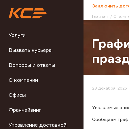
;
Заключить дог
Главная
О комп
Услуги
Графи
Вызвать курьера
праз
Вопросы и ответы
О компании
29 декабря, 2023
Офисы
Уважаемые клие
Франчайзинг
Сообщаем графи
Управление доставкой