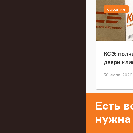
события
КСЭ: полн
двери кли
30 июля, 2026
Есть 
нужна