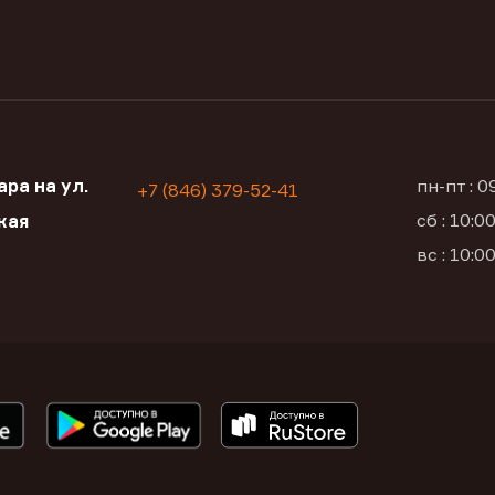
ра на ул.
пн-пт : 
+7 (846) 379-52-41
сб : 10:
кая
вс : 10: