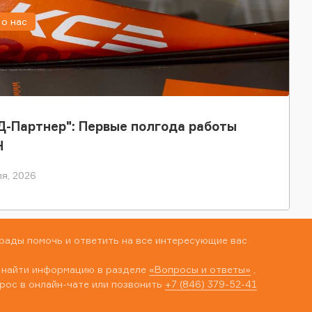
о нас
-Партнер": Первые полгода работы
Н
я, 2026
рады помочь и ответить на все интересующие вас
 найти информацию в разделе
«Вопросы и ответы»
,
рос в онлайн-чате или позвонить
+7 (846) 379-52-41