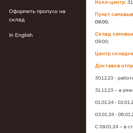
Колл-центр:
31
Оформить пропуск на
Пункт самовыв
склад
09:00;
Склад самовыв
In English
09:00;
Центр складск
Доставка отпр
30.12.23 - рабо
31.12.23 – в ре
01.01.24 - 02.01
03.01.24 - 08.0
С 09.01.24 – в 