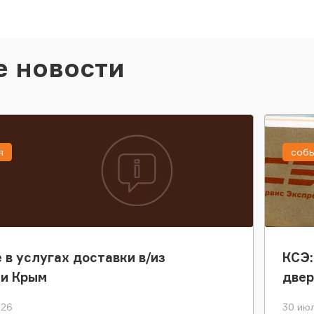
е новости
я
соб
 в услугах доставки в/из
КСЭ:
ки Крым
двер
026
30 июл