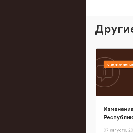
Други
уведомлени
Изменение
Республи
07 августа, 2