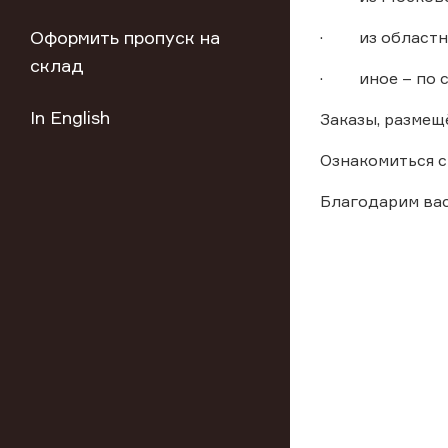
Оформить пропуск на
· из областных
склад
· иное – по с
In English
Заказы, размещ
Ознакомиться с
Благодарим вас