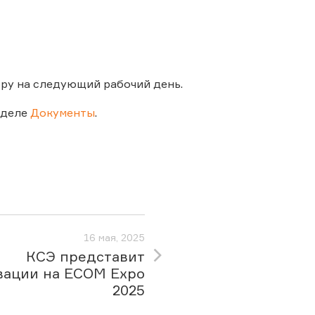
ору на следующий рабочий день.
зделе
Документы
.
16 мая, 2025
КСЭ представит
вации на ECOM Expo
2025