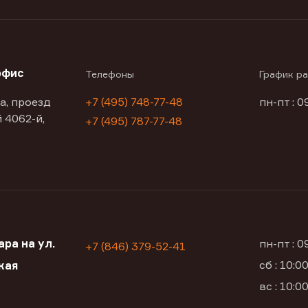
офис
Телефоны
График р
а, проезд
+7 (495) 748-77-48
пн-пт : 0
 4062-й,
+7 (495) 787-77-48
ра на ул.
пн-пт : 
+7 (846) 379-52-41
сб : 10:
кая
вс : 10: