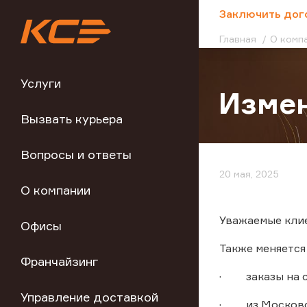
;
Заключить дог
Главная
О комп
Услуги
Измен
Вызвать курьера
Вопросы и ответы
20 мая, 2025
О компании
Уважаемые клие
Офисы
Также меняется
Франчайзинг
· заказы на сб
Управление доставкой
· из Московск