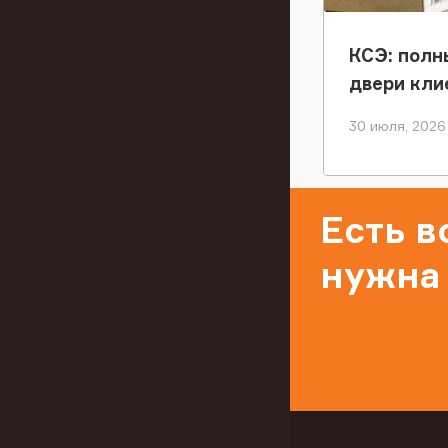
КСЭ: полн
двери кли
30 июля, 2026
Есть 
нужна