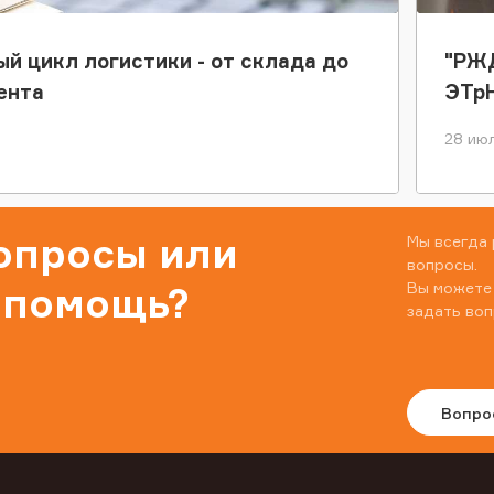
ый цикл логистики - от склада до
"РЖД
ента
ЭТр
28 июл
вопросы или
Мы всегда 
вопросы.
Вы можете
 помощь?
задать воп
Вопро