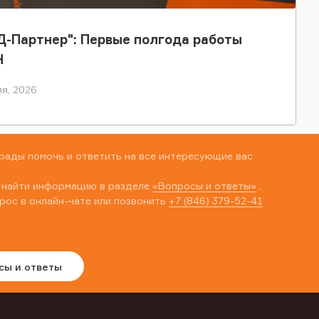
-Партнер": Первые полгода работы
Н
я, 2026
рады помочь и ответить на все интересующие вас
 найти информацию в разделе
«Вопросы и ответы»
,
рос в онлайн-чате или позвонить
+7 (846) 379-52-41
сы и ответы